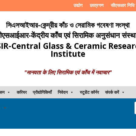
उद्योग
छात्रगण
सीएसआर निधि 
সিএসআইআর-কেন্দ্রীয় কাঁচ ও সেরামিক গবেষণা সংস্থা
ीएसआईआर-केंद्रीय काँच एवं सिरामिक अनुसंधान संस्थ
IR-Central Glass & Ceramic Resea
Institute
"मानवता के लिए सिरामिक एवं काँच में नवाचार"
ासन
करियर
प्रौद्योगिकियाँ
निवेदन
स्टूडेंट कॉर्नर
संपर्क करें
▸