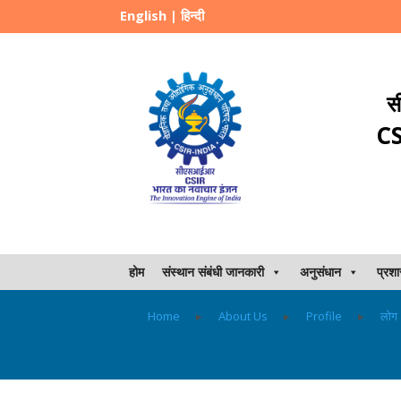
English
|
हिन्दी
स
CS
होम
संस्थान संबंधी जानकारी
अनुसंधान
प्रश
Home
▸
About Us
▸
Profile
▸
लोग