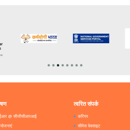
ेषण
त्वरित संपर्क
ईआर @ सीजीसीआरआई
करियर
ियोजनाएं
सीमेस वेबसाइट