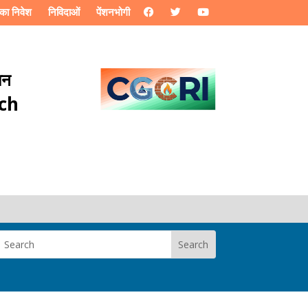
का निवेश
निविदाओं
पेंशनभोगी
ान
rch