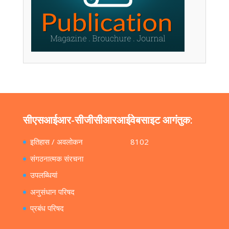
सीएसआईआर-सीजीसीआरआई
वेबसाइट आगंतुक:
इतिहास / अवलोकन
8102
संगठनात्मक संरचना
उपलब्धियां
अनुसंधान परिषद
प्रबंध परिषद