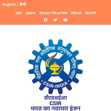
English
|
हिन्दी
उद्योग
छात्रगण
सीएसआर निधि का निवेश
निविदाओं
पेंशनभोगी