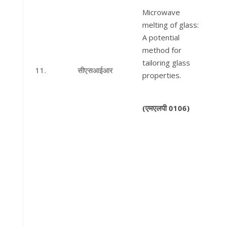
Microwave
melting of glass:
A potential
method for
tailoring glass
11.
सीएसआईआर
properties.
(
एमएलपी
0106)