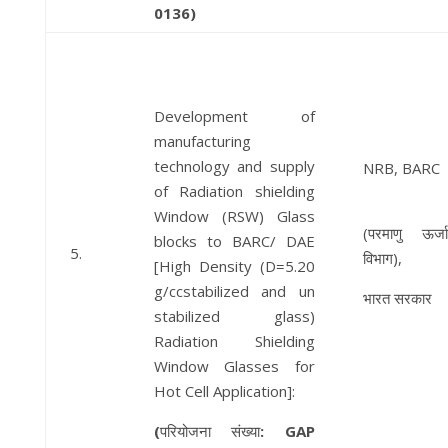
0136)
Development of
manufacturing
technology and supply
NRB, BARC
of Radiation shielding
Window (RSW) Glass
(परमाणु ऊर्जा
blocks to BARC/ DAE
5.
विभाग),
[High Density (D=5.20
g/ccstabilized and un
भारत सरकार
stabilized glass)
Radiation Shielding
Window Glasses for
Hot Cell Application]:
(
परियोजना संख्या
: GAP