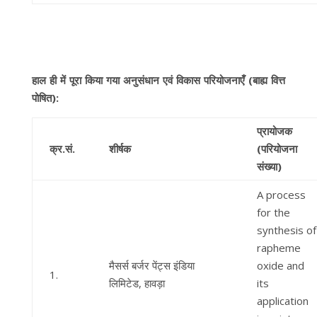
हाल
ही
में
पूरा
किया
गया
अनुसंधान
एवं
विकास
परियोजनाएँ
(
बाह्य
वित्त
पोषित
):
प्रायोजक
क्र.सं.
शीर्षक
(परियोजना
संख्या)
A process
for the
synthesis of
rapheme
मैसर्स बर्जर पेंट्स इंडिया
oxide and
1.
लिमिटेड, हावड़ा
its
application