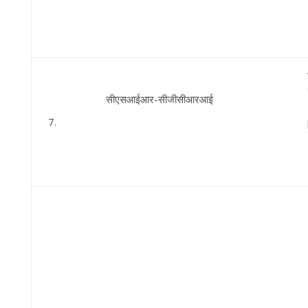
सीएसआईआर-सीजीसीआरआई
7.