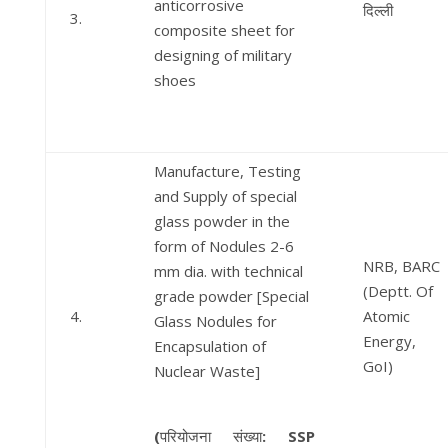
anticorrosive
दिल्ली
3.
composite sheet for
designing of military
shoes
Manufacture, Testing
and Supply of special
glass powder in the
form of Nodules 2-6
NRB, BARC
mm dia. with technical
(Deptt. Of
grade powder [Special
4.
Atomic
Glass Nodules for
Energy,
Encapsulation of
GoI)
Nuclear Waste]
(
परियोजना संख्या
: SSP