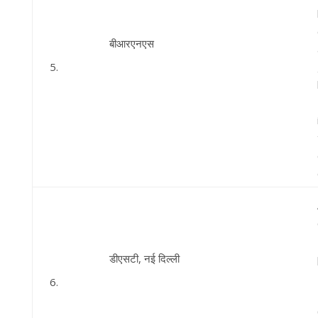
बीआरएनएस
5.
डीएसटी, नई दिल्ली
6.