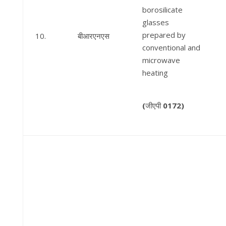
borosilicate
glasses
prepared by
10.
बीआरएनएस
conventional and
microwave
heating
(
जीएपी
0172)