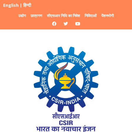
English
|
हिन्दी
उद्योग
छात्रगण
सीएसआर निधि का निवेश
निविदाओं
पेंशनभोगी