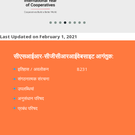
Last Updated on February 1, 2021
सीएसआईआर-सीजीसीआरआई
वेबसाइट आगंतुक:
इतिहास / अवलोकन
8231
संगठनात्मक संरचना
उपलब्धियां
अनुसंधान परिषद
प्रबंध परिषद