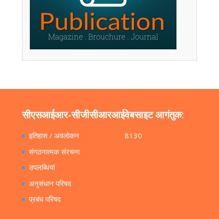
सीएसआईआर-सीजीसीआरआई
वेबसाइट आगंतुक:
इतिहास / अवलोकन
8130
संगठनात्मक संरचना
उपलब्धियां
अनुसंधान परिषद
प्रबंध परिषद