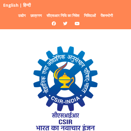
English
|
हिन्दी
उद्योग
छात्रगण
सीएसआर निधि का निवेश
निविदाओं
पेंशनभोगी