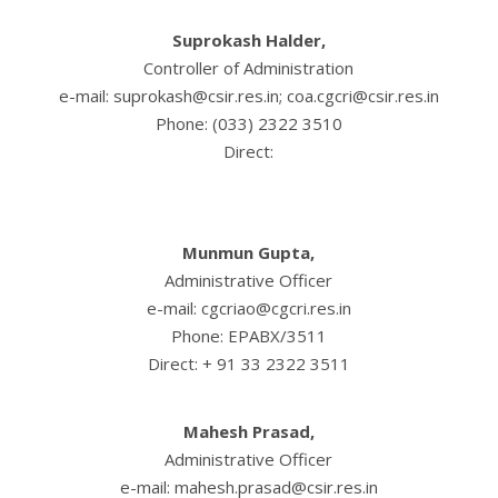
Suprokash Halder,
Controller of Administration
e-mail: suprokash@csir.res.in; coa.cgcri@csir.res.in
Phone: (033) 2322 3510
Direct:
Munmun Gupta,
Administrative Officer
e-mail: cgcriao@cgcri.res.in
Phone: EPABX/3511
Direct: + 91 33 2322 3511
Mahesh Prasad,
Administrative Officer
e-mail: mahesh.prasad@csir.res.in