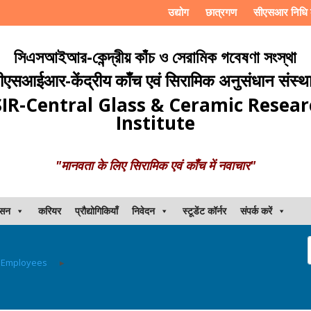
उद्योग
छात्रगण
सीएसआर निधि 
সিএসআইআর-কেন্দ্রীয় কাঁচ ও সেরামিক গবেষণা সংস্থা
ीएसआईआर-केंद्रीय काँच एवं सिरामिक अनुसंधान संस्थ
IR-Central Glass & Ceramic Resea
Institute
"मानवता के लिए सिरामिक एवं काँच में नवाचार"
ासन
करियर
प्रौद्योगिकियाँ
निवेदन
स्टूडेंट कॉर्नर
संपर्क करें
 Employees
▸