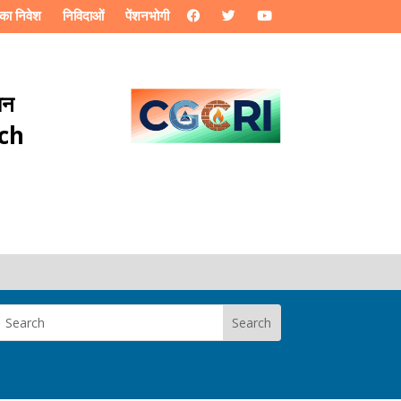
का निवेश
निविदाओं
पेंशनभोगी
ान
rch