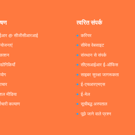
ेषण
त्वरित संपर्क
ईआर @ सीजीसीआरआई
करियर
ियोजनाएं
सीमेस वेबसाइट
रकाशन
संस्थान से संपर्क
ोद्योगिकियाँ
सीएसआईआर ई-ऑफिस
योग
साइबर सुरक्षा जागरूकता
ाचार
ई-एचआरएमएस
शल मीडिया
ई-मेल
्मचारी कल्याण
सूचीबद्ध अस्पताल
पूछे जाने वाले प्रश्न