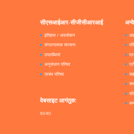
सीएसआईआर-सीजीसीआरआई
अन्व
इतिहास / अवलोकन
आ
संगठनात्मक संरचना
पर
उपलब्धियां
प्
अनुसंधान परिषद
प्र
प्रबंध परिषद
सह
सम
सो
वेबसाइट आगंतुक:
कर
8040