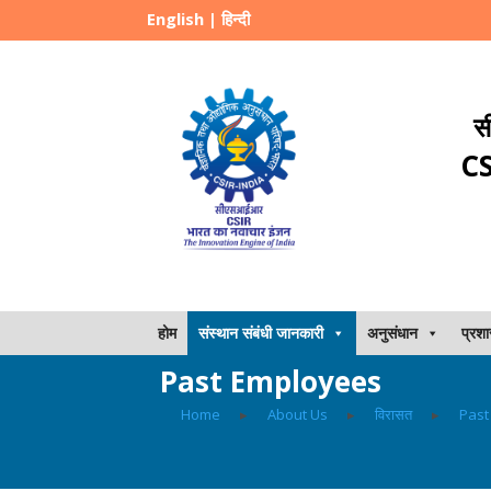
English
|
हिन्दी
स
CS
होम
संस्थान संबंधी जानकारी
अनुसंधान
प्रश
Past Employees
Home
▸
About Us
▸
विरासत
▸
Past