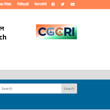
का निवेश
निविदाओं
पेंशनभोगी
ान
rch