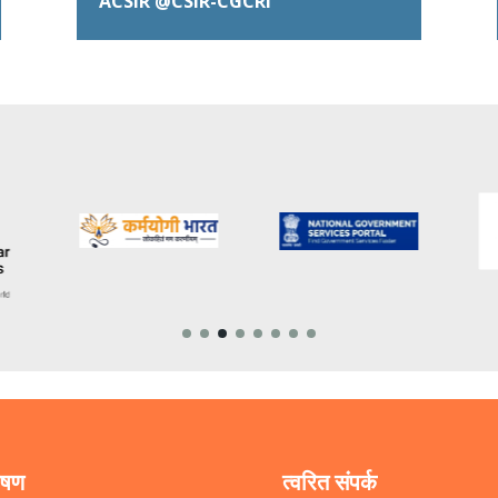
ACSIR @CSIR-CGCRI
ेषण
त्वरित संपर्क