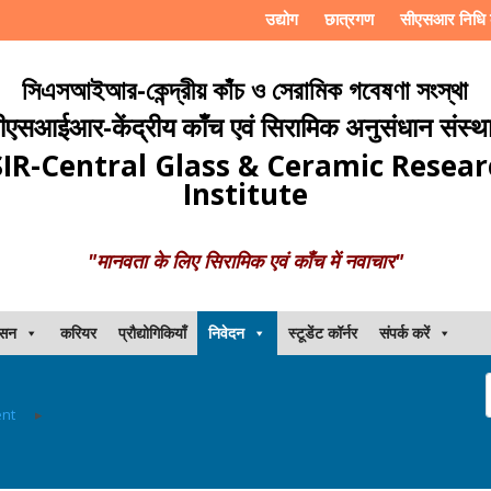
उद्योग
छात्रगण
सीएसआर निधि 
সিএসআইআর-কেন্দ্রীয় কাঁচ ও সেরামিক গবেষণা সংস্থা
ीएसआईआर-केंद्रीय काँच एवं सिरामिक अनुसंधान संस्थ
IR-Central Glass & Ceramic Resea
Institute
"मानवता के लिए सिरामिक एवं काँच में नवाचार"
ासन
करियर
प्रौद्योगिकियाँ
निवेदन
स्टूडेंट कॉर्नर
संपर्क करें
nt
▸