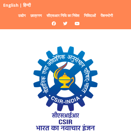
English
|
हिन्दी
उद्योग
छात्रगण
सीएसआर निधि का निवेश
निविदाओं
पेंशनभोगी