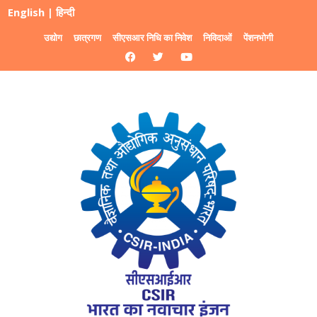
English
|
हिन्दी
उद्योग
छात्रगण
सीएसआर निधि का निवेश
निविदाओं
पेंशनभोगी