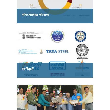
संगठनात्मक संरचना
भागीदारों