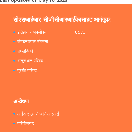
सीएसआईआर-सीजीसीआरआई
वेबसाइट आगंतुक:
इतिहास / अवलोकन
8573
संगठनात्मक संरचना
उपलब्धियां
अनुसंधान परिषद
प्रबंध परिषद
अन्वेषण
आईआर @ सीजीसीआरआई
परियोजनाएं