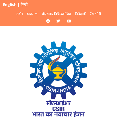
English
|
हिन्दी
उद्योग
छात्रगण
सीएसआर निधि का निवेश
निविदाओं
पेंशनभोगी