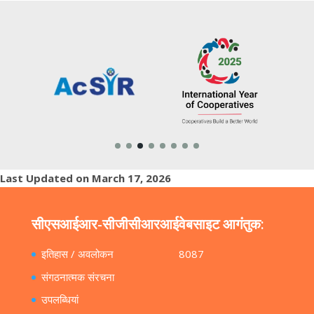
Last Updated on March 17, 2026
सीएसआईआर-सीजीसीआरआई
वेबसाइट आगंतुक:
इतिहास / अवलोकन
8087
संगठनात्मक संरचना
उपलब्धियां