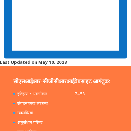
Last Updated on May 10, 2023
सीएसआईआर-सीजीसीआरआई
वेबसाइट आगंतुक:
इतिहास / अवलोकन
7453
संगठनात्मक संरचना
उपलब्धियां
अनुसंधान परिषद