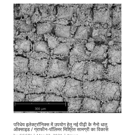
परिधेय इलेक्ट्रॉनिक्स में उपयोग हेतु नई पीढ़ी के नैनो धातु
ऑक्साइड / ग्राफीन-पॉलिमर मिश्रित सामग्री का विकास