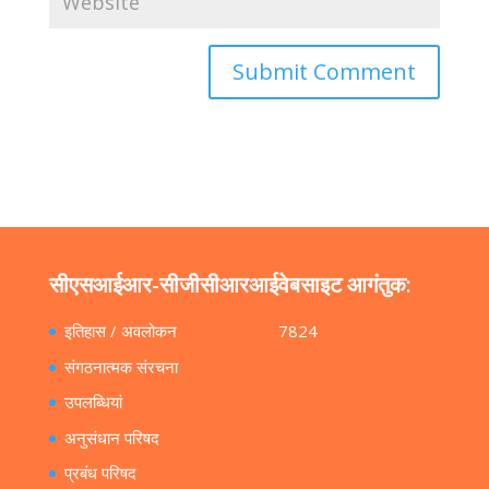
सीएसआईआर-सीजीसीआरआई
वेबसाइट आगंतुक:
इतिहास / अवलोकन
7824
संगठनात्मक संरचना
उपलब्धियां
अनुसंधान परिषद
प्रबंध परिषद