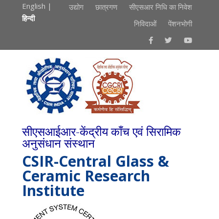
English
|
उद्योग
छात्रगण
सीएसआर निधि का निवेश
हिन्दी
निविदाओं
पेंशनभोगी
सीएसआईआर-केंद्रीय काँच एवं सिरामिक
अनुसंधान संस्थान
CSIR-Central Glass &
Ceramic Research
Institute