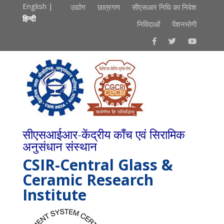
English
|
उद्योग
छात्रगण
सीएसआर निधि का निवेश
हिन्दी
निविदाओं
पेंशनभोगी
सीएसआईआर-केंद्रीय काँच एवं सिरामिक
अनुसंधान संस्थान
CSIR-Central Glass &
Ceramic Research
Institute