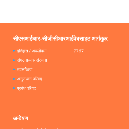
सीएसआईआर-सीजीसीआरआई
वेबसाइट आगंतुक:
इतिहास / अवलोकन
7767
संगठनात्मक संरचना
उपलब्धियां
अनुसंधान परिषद
प्रबंध परिषद
अन्वेषण