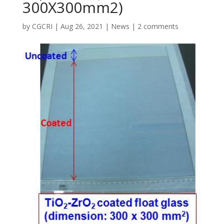
300X300mm2)
by
CGCRI
|
Aug 26, 2021
|
News
|
2 comments