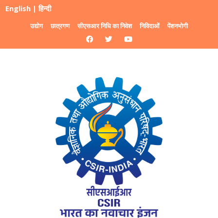
English
|
हिन्दी
उद्योग
छात्रगण
सीएसआर निधि का निवेश
निविदाओं
पेंशनभोगी